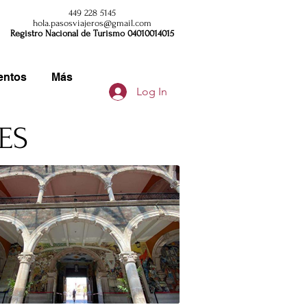
449 228 5145
hola.pasosviajeros@gmail.com
Registro Nacional de Turismo 04010014015
entos
Más
Log In
ES