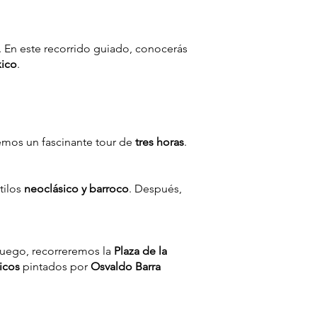
. En este recorrido guiado, conocerás
xico
.
remos un fascinante tour de
tres horas
.
tilos
neoclásico y barroco
. Después,
Luego, recorreremos la
Plaza de la
icos
pintados por
Osvaldo Barra