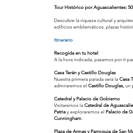
Tour Histórico por Aguascalientes: 50
Descubre la riqueza cultural y arquit
edificios emblemáticos, plazas histó
Itinerario
Recogida en tu hotel
A la hora indicada, pasamos por ti par
Casa Terán y Castillo Douglas
Nuestra primera parada será la
Casa T
admiraremos el
Castillo Douglas,
un p
Catedral y Palacio de Gobierno
Visitaremos la
Catedral de Aguascali
Patria
y exploraremos el
Palacio de 
Cunningham
.
Plaza de Armas y Parroquia de San M